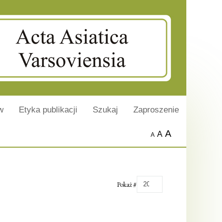
w
Etyka publikacji
Szukaj
Zaproszenie
A
A
A
Pokaż #
20