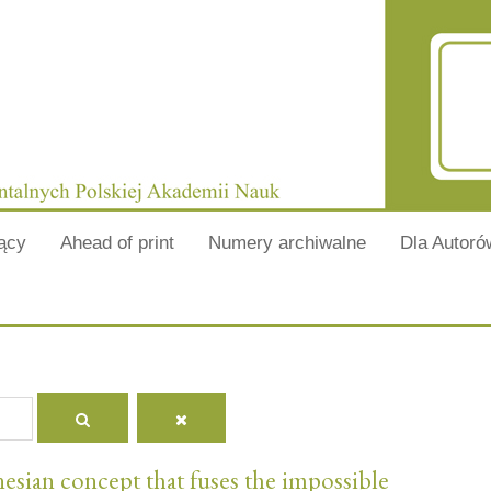
ący
Ahead of print
Numery archiwalne
Dla Autoró
esian concept that fuses the impossible